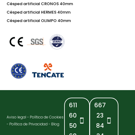
Césped artificial CRONOS 40mm
Césped artificial HERMES 40mm
Césped artificial OLIMPO 40mm
611
667
60
23
Aviso legal
-
Política de Cookies
-
Política de Privacidad
-
Blog
50
84