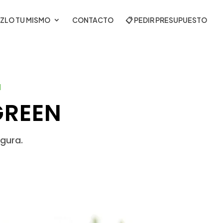
ZLO TU MISMO
CONTACTO
📋 PEDIR PRESUPUESTO
a
GREEN
egura.