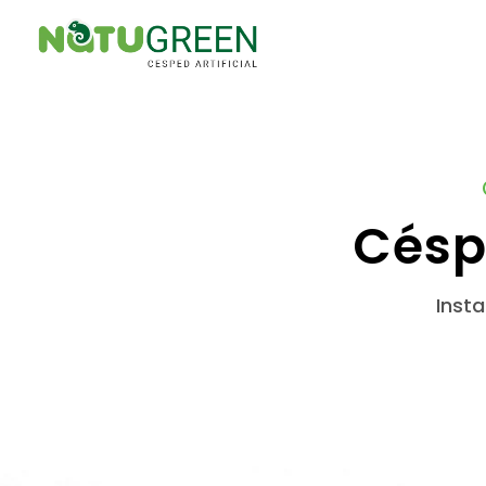
Césp
Insta