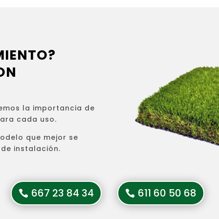
MIENTO?
ON
emos la importancia de
para cada uso.
modelo que mejor se
de instalación.
667 23 84 34
611 60 50 68