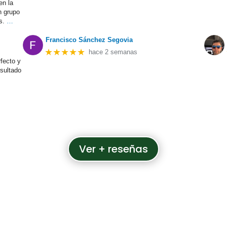
en la
n grupo
s.
…
Francisco Sánchez Segovia
★★★★★
hace 2 semanas
fecto y
esultado
Ver + reseñas