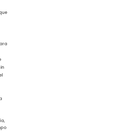
que
a
para
e
in
el
a
ía,
mpo