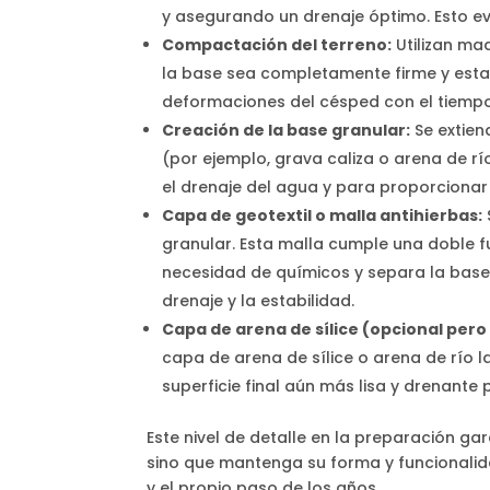
y asegurando un drenaje óptimo. Esto ev
Compactación del terreno:
Utilizan m
la base sea completamente firme y est
deformaciones del césped con el tiempo
Creación de la base granular:
Se extien
(por ejemplo, grava caliza o arena de 
el drenaje del agua y para proporcionar 
Capa de geotextil o malla antihierbas:
granular. Esta malla cumple una doble f
necesidad de químicos y separa la base
drenaje y la estabilidad.
Capa de arena de sílice (opcional pe
capa de arena de sílice o arena de río 
superficie final aún más lisa y drenante
Este nivel de detalle en la preparación gar
sino que mantenga su forma y funcionalida
y el propio paso de los años.