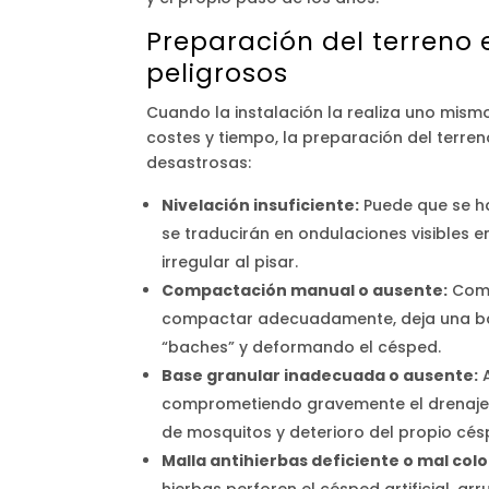
Preparación del terreno 
peligrosos
Cuando la instalación la realiza uno mism
costes y tiempo, la preparación del terr
desastrosas:
Nivelación insuficiente:
Puede que se ha
se traducirán en ondulaciones visibles 
irregular al pisar.
Compactación manual o ausente:
Compa
compactar adecuadamente, deja una bas
“baches” y deformando el césped.
Base granular inadecuada o ausente:
A
comprometiendo gravemente el drenaje. 
de mosquitos y deterioro del propio cés
Malla antihierbas deficiente o mal col
hierbas perforen el césped artificial, arr