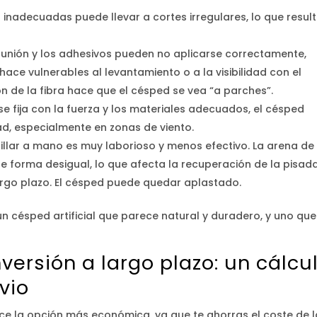
s inadecuadas puede llevar a cortes irregulares, lo que resul
 unión y los adhesivos pueden no aplicarse correctamente,
hace vulnerables al levantamiento o a la visibilidad con el
ón de la fibra hace que el césped se vea “a parches”.
se fija con la fuerza y los materiales adecuados, el césped
d, especialmente en zonas de viento.
llar a mano es muy laborioso y menos efectivo. La arena de
e forma desigual, lo que afecta la recuperación de la pisada
largo plazo. El césped puede quedar aplastado.
un césped artificial que parece natural y duradero, y uno que
nversión a largo plazo: un cálcu
vio
ece la opción más económica, ya que te ahorras el coste de l