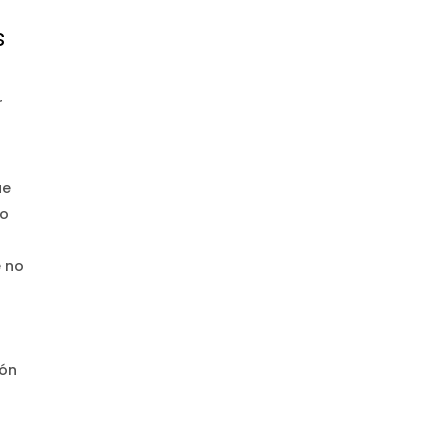
s
r
ue
to
e no
ión