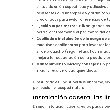
los trozos de césped encajen sin dejar h
cintas de unión específicas y adhesiv
resistentes a la intemperie y garantizan q
crucial aquí para evitar diferencias de t
Fijación al perímetro:
Utilizan grapas es
para fijar firmemente el perímetro del c
Cepillado e instalación de la carga de sí
máquinas cepilladoras para levantar las
sílice o caucho (según el uso) con maqui
mejora la recuperación de la pisada y pr
Mantenimiento inicial y consejos:
Un pr
inicial y resolverá cualquier duda.
El resultado es una superficie uniforme, si
perfección el césped natural.
Instalación casera: las l
En una instalación casera, estos pasos pue