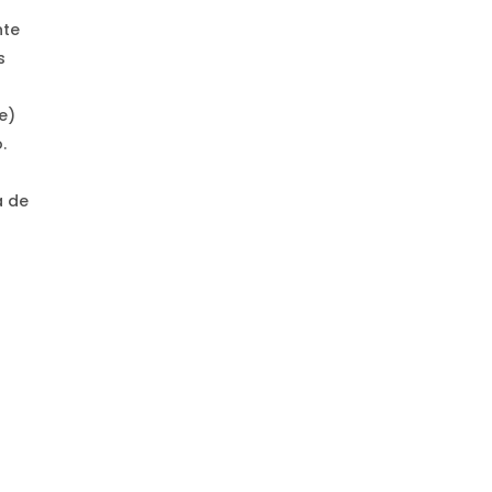
nte
s
e)
.
a de