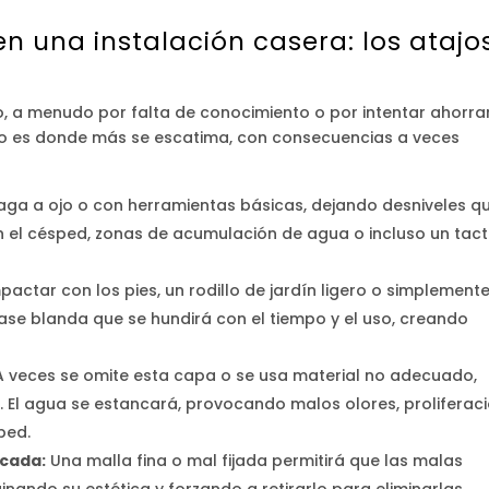
en una instalación casera: los atajo
o, a menudo por falta de conocimiento o por intentar ahorra
eno es donde más se escatima, con consecuencias a veces
ga a ojo o con herramientas básicas, dejando desniveles q
en el césped, zonas de acumulación de agua o incluso un tac
ctar con los pies, un rodillo de jardín ligero o simplement
e blanda que se hundirá con el tiempo y el uso, creando
 veces se omite esta capa o se usa material no adecuado,
El agua se estancará, provocando malos olores, proliferac
ped.
ocada:
Una malla fina o mal fijada permitirá que las malas
uinando su estética y forzando a retirarlo para eliminarlas.