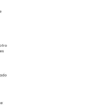
e
 otro
les
tado
ue