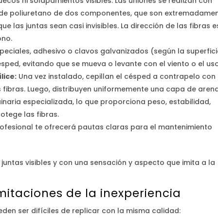
uecos ni solapamientos visibles. Las uniones se realizan con
os de poliuretano de dos componentes, que son extremadame
ue las juntas sean casi invisibles. La dirección de las fibras e
ono.
peciales, adhesivo o clavos galvanizados (según la superfici
ésped, evitando que se mueva o levante con el viento o el uso
lice:
Una vez instalado, cepillan el césped a contrapelo con
 fibras. Luego, distribuyen uniformemente una capa de aren
naria especializada, lo que proporciona peso, estabilidad,
otege las fibras.
ofesional te ofrecerá pautas claras para el mantenimiento
n juntas visibles y con una sensación y aspecto que imita a la
imitaciones de la inexperiencia
den ser difíciles de replicar con la misma calidad: