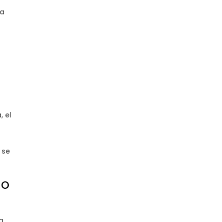
ta
, el
 se
lo
a