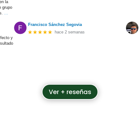
en la
n grupo
s.
…
Francisco Sánchez Segovia
★★★★★
hace 2 semanas
fecto y
esultado
Ver + reseñas