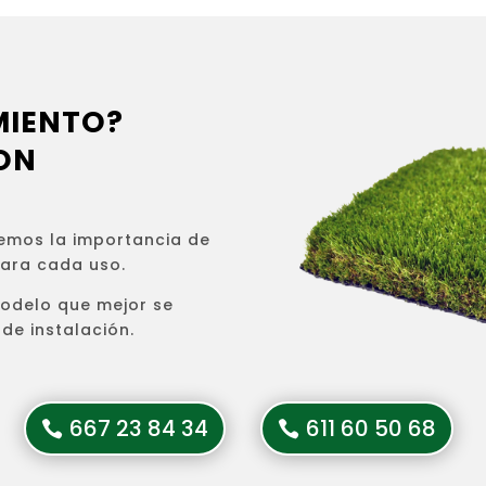
MIENTO?
ON
emos la importancia de
para cada uso.
modelo que mejor se
de instalación.
667 23 84 34
611 60 50 68